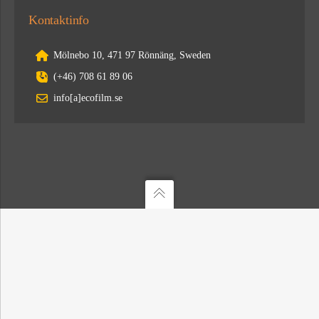
Kontaktinfo
Mölnebo 10, 471 97 Rönnäng, Sweden
(+46) 708 61 89 06
info[a]ecofilm.se
ANSVARIG UTGIVARE: MARTIN FALKLIND. © ECOFILM 2024