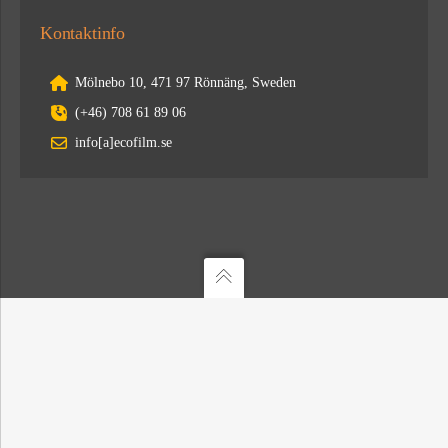
Kontaktinfo
Mölnebo 10, 471 97 Rönnäng, Sweden
(+46) 708 61 89 06
info[a]ecofilm.se
ANSVARIG UTGIVARE: MARTIN FALKLIND. © ECOFILM 2024