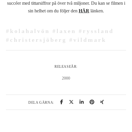
succéer med tittarsiffror på över två miljoner.
Du kan se filmen i
sin helhet om du följer den
HÄR
länken.
#kolahalvön #laxen #ryssland
#christersjöberg #vildmark
RELEASEÅR:
2000
DELA GÄRNA: