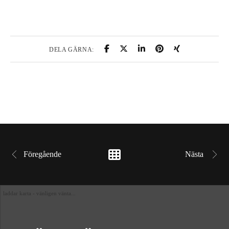
DELA GÄRNA:
Föregående
Nästa 
laddar karta - vänligen vänta...