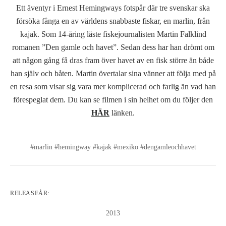
Ett äventyr i Ernest Hemingways fotspår där tre svenskar ska
försöka fånga en av världens snabbaste fiskar, en marlin, från
kajak. Som 14-åring läste fiskejournalisten Martin Falklind
romanen ”Den gamle och havet”. Sedan dess har han drömt om
att någon gång få dras fram över havet av en fisk större än både
han själv och båten. Martin övertalar sina vänner att följa med på
en resa som visar sig vara mer komplicerad och farlig än vad han
förespeglat dem.
Du kan se filmen i sin helhet om du följer den
HÄR
länken.
#marlin #hemingway #kajak #mexiko #dengamleochhavet
RELEASEÅR:
2013